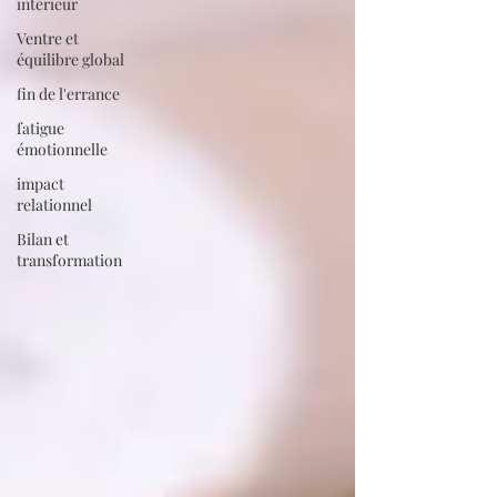
intérieur
Ventre et
équilibre global
fin de l'errance
fatigue
émotionnelle
impact
relationnel
Bilan et
transformation