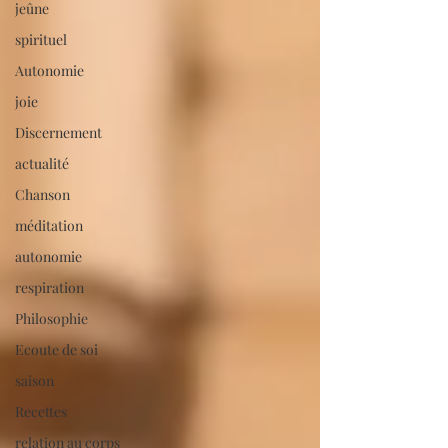
jeûne
spirituel
Autonomie
joie
Discernement
actualité
Chanson
méditation
autonomie
respiration
Philosophie
Ecoute de soi
saison
Recettes
relation au corps