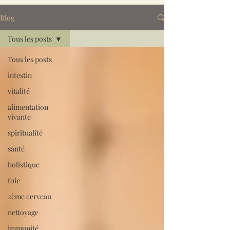
Blog
Tous les posts
Tous les posts
intestin
vitalité
alimentation
vivante
spiritualité
santé
holistique
foie
2ème cerveau
nettoyage
immunité