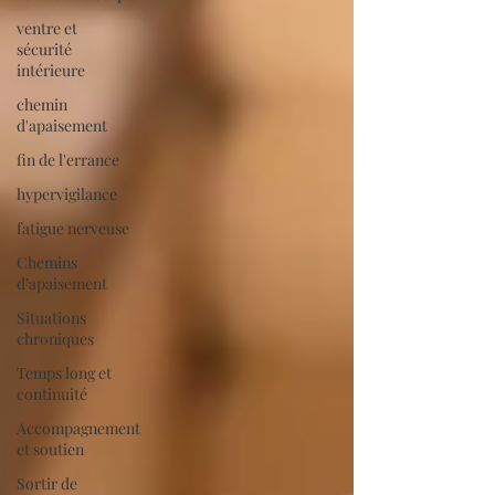
ventre et
sécurité
intérieure
chemin
d'apaisement
fin de l'errance
hypervigilance
fatigue nerveuse
Chemins
d’apaisement
Situations
chroniques
Temps long et
continuité
Accompagnement
et soutien
Sortir de