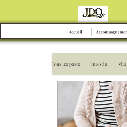
Accueil
Accompagnemen
Tous les posts
intestin
vita
2ème cerveau
nettoyage
microbiote
flore intestina