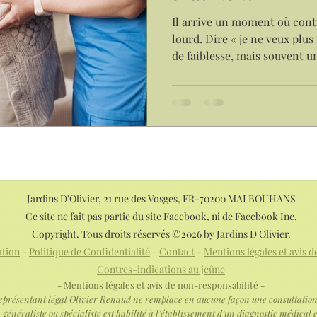
plément alimentaire
jeûne
spirituel
Autonomi
Il arrive un moment où cont
lourd. Dire « je ne veux plus 
de faiblesse, mais souvent un
Chanson
méditation
article explore ce qui chan
devient une ressource : un c
continuité qui permettent de
ne plus tout porter seul, sa
Jardins D'Olivier, 21 rue des Vosges, FR-70200 MALBOUHANS
Ce site ne fait pas partie du site Facebook, ni de Facebook Inc.
Copyright. Tous droits réservés ©2026 by Jardins D'Olivier.
ation
-
Politique de Confidentialité
-
Contact
-
Mentions légales et avis 
​Contres-indications au jeûne
- Mentions légales et avis de non-responsabilité -
n représentant légal Olivier Renaud ne remplace en aucune façon une consultation 
généraliste ou spécialiste est habilité à l’établissement d’un diagnostic médical 