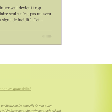
e
joie
inuer seul devient trop
faire seul » n’est pas un aveu
 signe de lucidité. Cet
ge lorsque l’accompagnement
adre, une présence et une
 relâcher la pression et de
ns renoncer à son autonomie.
de non-responsabilité
médicale ou les conseils de tout autre
et à l’établissement du traitement adapté qui