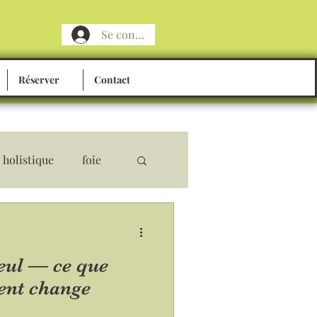
Se connecter
Réserver
Contact
holistique
foie
produit naturel
eul — ce que
ence
réussite
nt change