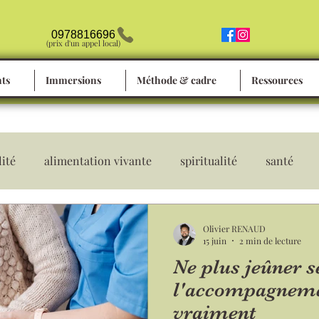
0978816696
(prix d'un appel local)
ts
Immersions
Méthode & cadre
Ressources
lité
alimentation vivante
spiritualité
santé
immunité
hygiène de vie
irrigation du côlon
Olivier RENAUD
15 juin
2 min de lecture
Ne plus jeûner s
le
meilleure santé
sensualité
lavement
sil
l'accompagneme
vraiment