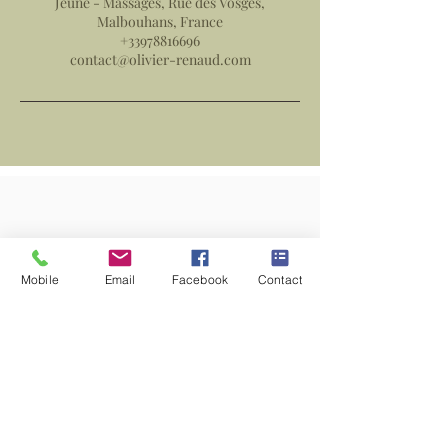
Jeûne - Massages, Rue des Vosges,
Malbouhans, France
+33978816696
contact@olivier-renaud.com
Mobile
Email
Facebook
Contact