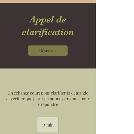
Appel de
clarification
Réserver
Un échange court pour clarifier ta demande
et vérifier que je suis la bonne personne pour
y répondre
15 min
1
5