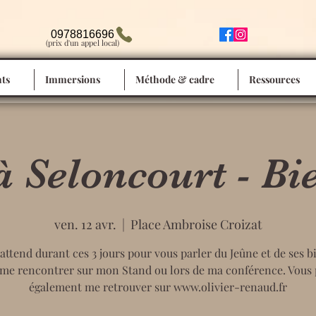
0978816696
(prix d'un appel local)
ts
Immersions
Méthode & cadre
Ressources
à Seloncourt - Bie
ven. 12 avr.
  |  
Place Ambroise Croizat
 attend durant ces 3 jours pour vous parler du Jeûne et de ses bi
me rencontrer sur mon Stand ou lors de ma conférence. Vous
également me retrouver sur www.olivier-renaud.fr