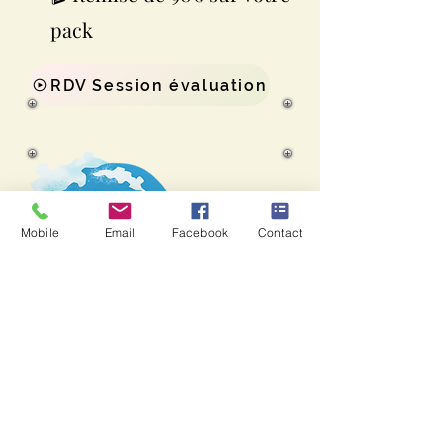
pack
RDV Session évaluation
Mobile
Email
Facebook
Contact
Accès Vitalité Hydro
Bilan de vitalité en face
à face ou téléphone
✅ 1h 30 d’entretien sur vos habitudes
d’hygiène de vie et alimentaires
✅ Remise d’un Rapport personnalisé