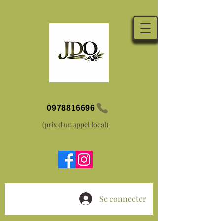
0978816696
(prix d'un appel local)
Se connecter