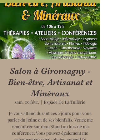
Salon à Giromagny -
Bien-être, Artisanat et
Minéraux
sam. 09 févr.
  |  
Espace De La Tuilerie
Je vous attend durant ces 2 jours pour vous
parler du Jeûne et de ses bienfaits. Venez me
rencontrer sur mon Stand ou lors de ma
conférence. Vous pouvez également me
retrouver sur www.olivier-renaud.fr