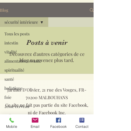
Blog
sécurité intérieure
Tous les posts
Posts à venir
intestin
vitalité
Découvrez d'autres catégories de ce
blog ou revenez plus tard.
alimentation vivante
spiritualité
santé
holistique
Jardins D'Olivier, 21 rue des Vosges, FR-
foie
70200 MALBOUHANS
Ce site ne fait pas partie du site Facebook,
2ème cerveau
ni de Facebook Inc.
nettoyage
Copyright. Tous droits réservés ©2026 by
immunité
Mobile
Email
Facebook
Contact
Jardins D'Olivier.